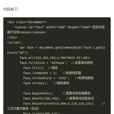
代码如下：
<div class="doraemon">

    <canvas id="face" width="600" height="1500">您的浏览
器不支持canvas</canvas>

</div>

<script>

       var face = document.getElementById('face').getCo
ntext("2d");

       face.arc(252,252,250,0,360*Math.PI/180); 

       face.fillStyle = '#07beea';  //设置填充颜色

         face.fill();  //填充

         face.lineWidth = 2;   //轮廓线宽度

         face.strokeStyle = '#333';   //轮廓线颜色

         face.stroke();   //画轮廓线

         face.beginPath();     //重置当前绘画路径

         face.moveTo(160,450);   //画笔移动到起始点

         face.bezierCurveTo(0,400,0,110,210,115);    //
三次贝塞尔曲线（左边）

         face.lineTo(290,115);   
