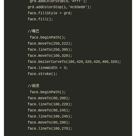
          grd.addColorStop(0,'#fff');

         grd.addColorStop(1,'#c93e00');

         face.fillStyle = grd;

         face.fill();

         //嘴巴

          face.beginPath();

         face.moveTo(250,222);

         face.lineTo(250,395);

         face.moveTo(100,320);

         face.bezierCurveTo(180,420,320,420,400,320);

         face.lineWidth = 3;

         face.stroke();

         //胡须

          face.beginPath();

         face.moveTo(80,200);

         face.lineTo(180,220);

         face.moveTo(80,245);

         face.lineTo(180,245);

         face.moveTo(80,290);

         face.lineTo(180,270);
