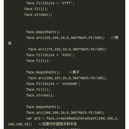
         face.fillStyle = '#fff';

        face.fill();

        face.stroke();

         face.beginPath(); 

         face.arc(225,155,10,0,360*Math.PI/180);   //眼
珠

          face.arc(275,155,10,0,360*Math.PI/180);

         face.fillStyle = '#333';   

         face.fill();

         face.beginPath();    //鼻子

          face.arc(250,197,25,0,360*Math.PI/180);   

         face.fillStyle = '#c93e00';   

         face.fill();

         face.stroke();

         face.beginPath(); 

         face.arc(260,190,10,0,360*Math.PI/180);

         var grd = face.createRadialGradient(260,190,2,
260,190,10);   //设置内外圆原点和半径  
