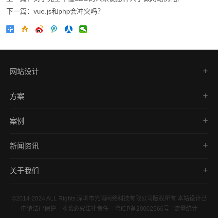
下一篇：vue.js和php会冲突吗？
网站设计
品牌网站
方案
营销型网站
网站建设
网上商城建设
案例
响应式开发
响应式网站建设
品牌网站
外贸网站
移动端网站建设
新闻资讯
营销型网站
营销推广
公司新闻
商城网站
关于我们
行业新闻
响应式网站
公司简介
建站资讯
©2014-2024 ALL Rights 深圳市光雨网络科技有限公司版权所有 本站设计已
联系我们
申请法律保护 抄袭必究法律责任
粤ICP备20002566号
流量统计