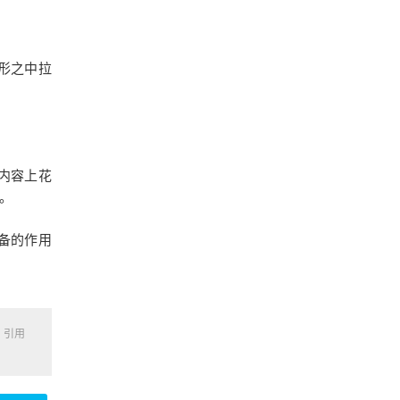
形之中拉
内容上花
。
备的作用
，引用