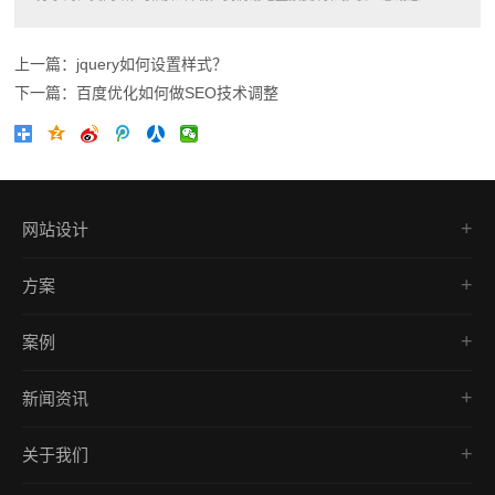
上一篇：jquery如何设置样式？
下一篇：百度优化如何做SEO技术调整
网站设计
品牌网站
方案
营销型网站
网站建设
网上商城建设
案例
响应式开发
响应式网站建设
品牌网站
外贸网站
移动端网站建设
新闻资讯
营销型网站
营销推广
公司新闻
商城网站
关于我们
行业新闻
响应式网站